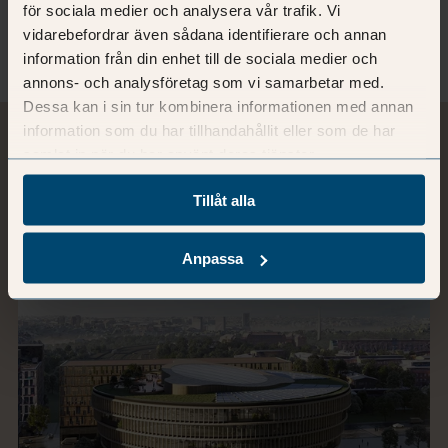
för sociala medier och analysera vår trafik. Vi
Mer om Rebecca
vidarebefordrar även sådana identifierare och annan
information från din enhet till de sociala medier och
annons- och analysföretag som vi samarbetar med.
Dessa kan i sin tur kombinera informationen med annan
information som du har tillhandahållit eller som de har
samlat in när du har använt deras tjänster.
Relaterad läsning
Tillåt alla
Se samtliga blogginlägg
Anpassa