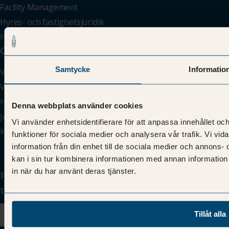
Facility Management
Hyres- och fastighetsjuridik
Hyresavtalshantering
Om oss
Insikter
Samtycke
Informatio
Vår historia
Kunskapsbank
Våra medarbetare
Blogg
Hållbarhet
Event och utbildningar
Denna webbplats använder cookies
Jobba hos oss
Kundcase
Vi använder enhetsidentifierare för att anpassa innehållet och
Kontakta oss
Guider
funktioner för sociala medier och analysera vår trafik. Vi vi
information från din enhet till de sociala medier och annon
kan i sin tur kombinera informationen med annan information 
in när du har använt deras tjänster.
Få våra senaste marknadsspaningar och inbjudningar
till din inkorg
Tillåt alla