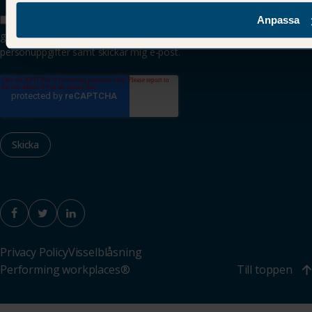
Jag har tagit del av Tenant & Partners privacy policy och
Anpassa
godkänner att Tenant & Partner lagrar och hanterar mina
personuppgifter samt skickar mig e-post.
Privacy Policy
Visselblåsning
Performing workplaces®
Till toppen