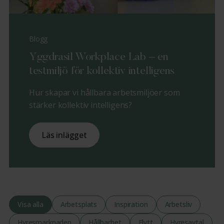
Blogg
Yggdrasil Workplace Lab – en
testmiljö för kollektiv intelligens
Hur skapar vi hållbara arbetsmiljöer som
stärker kollektiv intelligens?
Läs inlägget
Visa alla
Arbetsplats
Inspiration
Arbetsliv
Hyresmarknaden
Hållbarhet
Flytt
Hyresavtal