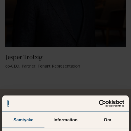
Jesper Trotzig
co-CEO, Partner, Tenant Representation
Relaterad läsning
Samtycke
Information
Om
Se samtliga blogginlägg