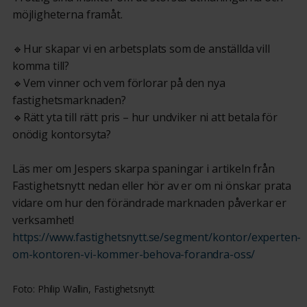
möjligheterna framåt.
🔹Hur skapar vi en arbetsplats som de anställda vill
komma till?
🔹Vem vinner och vem förlorar på den nya
fastighetsmarknaden?
🔹Rätt yta till rätt pris – hur undviker ni att betala för
onödig kontorsyta?
Läs mer om Jespers skarpa spaningar i artikeln från
Fastighetsnytt nedan eller hör av er om ni önskar prata
vidare om hur den förändrade marknaden påverkar er
verksamhet!
https://www.fastighetsnytt.se/segment/kontor/experten-
om-kontoren-vi-kommer-behova-forandra-oss/
Foto: Philip Wallin, Fastighetsnytt