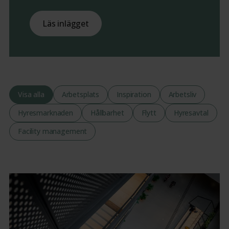
Läs inlägget
Visa alla
Arbetsplats
Inspiration
Arbetsliv
Hyresmarknaden
Hållbarhet
Flytt
Hyresavtal
Facility management