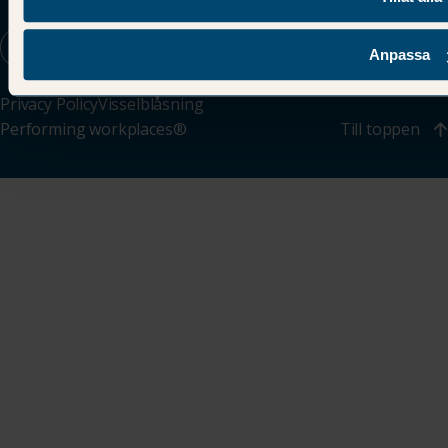
Anpassa
Privacy Policy
Visselblåsning
Performing workplaces®
Till toppen