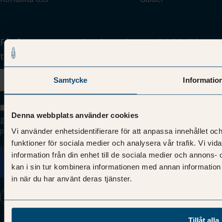
Få våra senaste marknadsspaningar och inbjudningar
till din inkorg
Samtycke
Informatio
Jag har tagit del av Tenant & Partners privacy policy och
Denna webbplats använder cookies
godkänner att Tenant & Partner lagrar och hanterar mina
personuppgifter samt skickar mig e-post.
Vi använder enhetsidentifierare för att anpassa innehållet och
funktioner för sociala medier och analysera vår trafik. Vi vi
information från din enhet till de sociala medier och annon
kan i sin tur kombinera informationen med annan information 
in när du har använt deras tjänster.
Tillåt alla