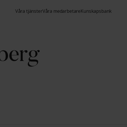
Våra tjänster
Våra medarbetare
Kunskapsbank
berg