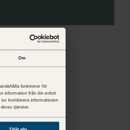
lity management
Om
andahålla funktioner för
n information från din enhet
 tur kombinera informationen
deras tjänster.
Tillåt alla