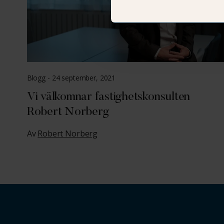
Blogg -
24 september, 2021
Vi välkomnar fastighetskonsulten
Robert Norberg
Av
Robert Norberg