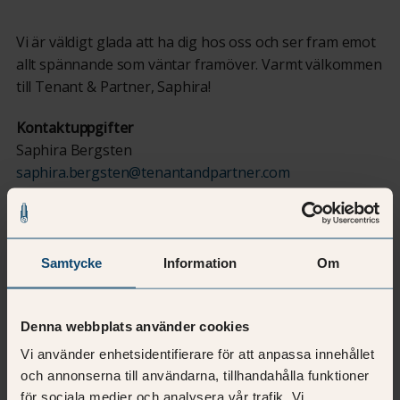
Vi är väldigt glada att ha dig hos oss och ser fram emot
allt spännande som väntar framöver. Varmt välkommen
till Tenant & Partner, Saphira!
Kontaktuppgifter
Saphira Bergsten
saphira.bergsten@tenantandpartner.com
072‑161 13 91
Samtycke
Information
Om
Dela med andra
Denna webbplats använder cookies
Vi använder enhetsidentifierare för att anpassa innehållet
och annonserna till användarna, tillhandahålla funktioner
för sociala medier och analysera vår trafik. Vi