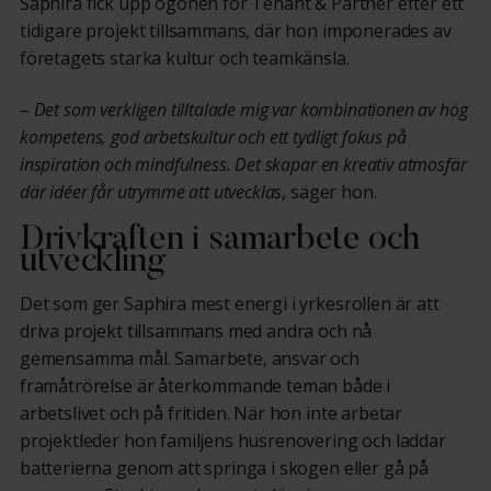
Saphira fick upp ögonen för Tenant & Partner efter ett
tidigare projekt tillsammans, där hon imponerades av
företagets starka kultur och teamkänsla.
–
Det som verkligen tilltalade mig var kombinationen av hög
kompetens, god arbetskultur och ett tydligt fokus på
inspiration och mindfulness. Det skapar en kreativ atmosfär
där idéer får utrymme att utvecklas
, säger hon.
Drivkraften i samarbete och
utveckling
Det som ger Saphira mest energi i yrkesrollen är att
driva projekt tillsammans med andra och nå
gemensamma mål. Samarbete, ansvar och
framåtrörelse är återkommande teman både i
arbetslivet och på fritiden. När hon inte arbetar
projektleder hon familjens husrenovering och laddar
batterierna genom att springa i skogen eller gå på