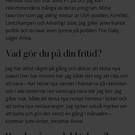
Hemma hos oss står alltid P1 på och jag kan
rekommendera många av deras program. Mina
favoriter som jag aldrig missar är USA-podden, Konflikt,
Lantzkampen och Allvarligt talat. Jag gillar amerikansk
politik och brukar även lyssna på podden The Daily,
säger Anna.
Vad gör du på din fritid?
Jag har alltid något på gång och älskar att testa nya
saker! Den här hösten har jag både lärt mig att rida och
att väva – har hittat nya vänner i hästarna på ridskolan
och i alla tanterna i en vävstuga nära där jag bor. Jag
gillar mat, både att testa nya recept hemma i köket och
att testa nya restauranger. Jag tycker också mycket om
att bada och gör det minst en gång i månaden –
sommar som vinter, berättar Anna.