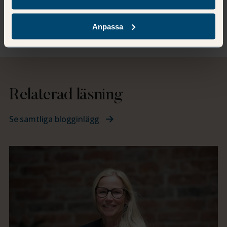
Projektledare
Mer om Anna
Anpassa
Relaterad läsning
Se samtliga blogginlägg