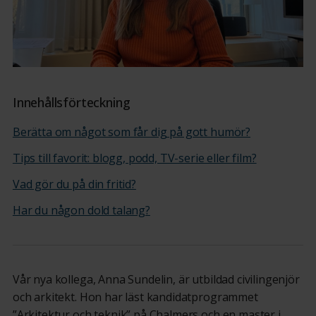
Innehållsförteckning
Berätta om något som får dig på gott humör?
Tips till favorit: blogg, podd, TV-serie eller film?
Vad gör du på din fritid?
Har du någon dold talang?
Vår nya kollega, Anna Sundelin, är utbildad civilingenjör
och arkitekt. Hon har läst kandidatprogrammet
”Arkitektur och teknik” på Chalmers och en master i