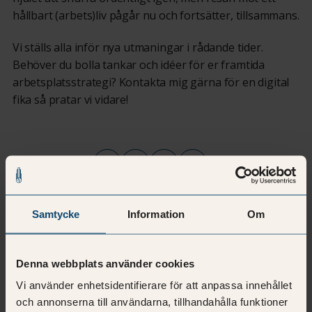
hållbart (arbets)liv pågår nu och fortsätter, tillsammans.
Vi ställs alla inför nya utmaningar i rådande tider.
Behöver du bolla tankar och idéer för er framtida
arbetsplatsstrategi? Kontakta mig gärna för en digital
fika så pratar vi vidare!
Dela med andra
Samtycke
Information
Om
Denna webbplats använder cookies
Vi använder enhetsidentifierare för att anpassa innehållet
och annonserna till användarna, tillhandahålla funktioner