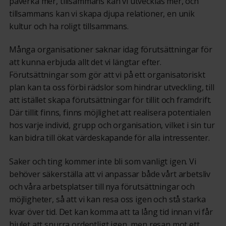
påverka mer, tillsammans kan vi utvecklas mer, och
tillsammans kan vi skapa djupa relationer, en unik
kultur och ha roligt tillsammans.
Många organisationer saknar idag förutsättningar för
att kunna erbjuda allt det vi längtar efter.
Förutsättningar som gör att vi på ett organisatoriskt
plan kan ta oss förbi rädslor som hindrar utveckling, till
att istället skapa förutsättningar för tillit och framdrift.
Där tillit finns, finns möjlighet att realisera potentialen
hos varje individ, grupp och organisation, vilket i sin tur
kan bidra till ökat värdeskapande för alla intressenter.
Saker och ting kommer inte bli som vanligt igen. Vi
behöver säkerställa att vi anpassar både vårt arbetsliv
och våra arbetsplatser till nya förutsättningar och
möjligheter, så att vi kan resa oss igen och stå starka
kvar över tid. Det kan komma att ta lång tid innan vi får
hjulet att snurra ordentligt igen, men resan mot ett