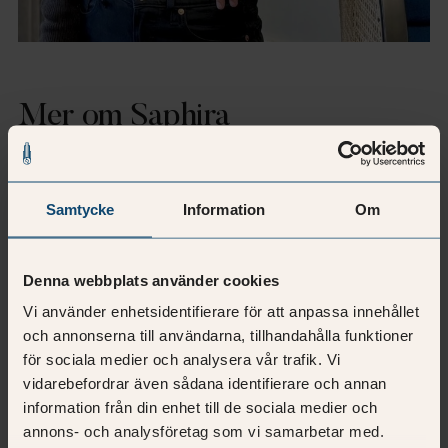
Mer om Saphira
Som projektledare inom etablering drivs jag av att
skapa arbetsplatser där människor verkligen trivs. Jag
Samtycke
Information
Om
älskar känslan av att lägga pusselbitarna tillsammans
med kollegor och kunder – när olika perspektiv möts
och vi hittar lösningar som känns både smarta och
Denna webbplats använder cookies
hållbara.
Vi använder enhetsidentifierare för att anpassa innehållet
Etablering handlar om så mycket mer än själva
och annonserna till användarna, tillhandahålla funktioner
lokalerna. Det handlar om människorna som ska vara
för sociala medier och analysera vår trafik. Vi
där, relationerna som byggs och att forma en vardag
vidarebefordrar även sådana identifierare och annan
information från din enhet till de sociala medier och
som känns meningsfull. När vi lyckas skapa det, då vi
annons- och analysföretag som vi samarbetar med.
kan säga att vi skapat värde som känns – inte bara