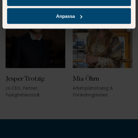
Anpassa
Jesper Trotzig
Mia Öhrn
co-CEO, Partner,
Arbetsplatsstrateg &
Fastighetskonsult
Förändringsledare