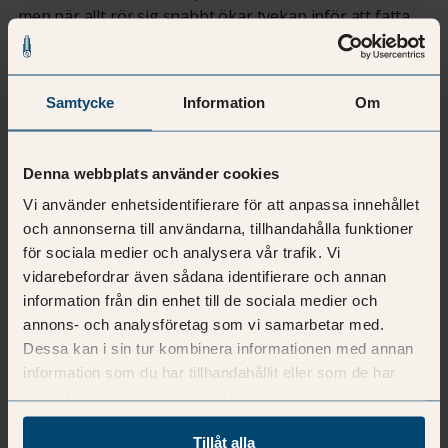
men när allt rör sig snabbt ökar tvekan inför att fatta
beslut som kan bli fel.
Resultatet är en kontorsparadox inför 2026: att agera
Samtycke
Information
Om
känns riskfyllt – lösningar som baseras på nutid blir
snabbt föråldrade. Men att inte agera kan bli dyrt.
Denna webbplats använder cookies
I denna Morning Boost delar vi spaningar om:
Vi använder enhetsidentifierare för att anpassa innehållet
och annonserna till användarna, tillhandahålla funktioner
Hur kontoret 2026 utvecklas till en arena för
för sociala medier och analysera vår trafik. Vi
kollektiv intelligens som stärks av AI och
vidarebefordrar även sådana identifierare och annan
hjärnvänliga mötesrum.
information från din enhet till de sociala medier och
Vad ledningsgrupper särskilt behöver ta höjd för:
annons- och analysföretag som vi samarbetar med.
hur arbetsmiljö, teknik och mänskligt beteende
Dessa kan i sin tur kombinera informationen med annan
samspelar
information som du har tillhandahållit eller som de har
Vilka strategiska vägval som blir avgörande – och
samlat in när du har använt deras tjänster.
vilka misstag som blir kostsamma att göra.
Tillåt alla