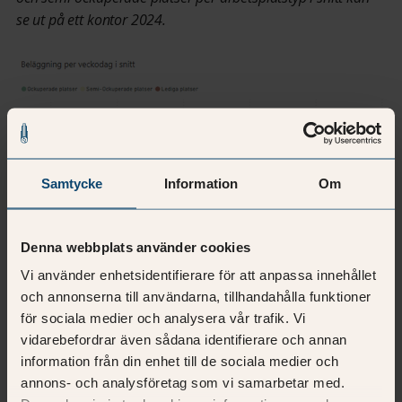
se ut på ett kontor 2024.
Samtycke
Information
Om
Denna webbplats använder cookies
Vi använder enhetsidentifierare för att anpassa innehållet
Bilden visar ett exempel på hur beläggningen per veckodag i
och annonserna till användarna, tillhandahålla funktioner
snitt kan se ut på ett kontor 2024.
för sociala medier och analysera vår trafik. Vi
vidarebefordrar även sådana identifierare och annan
Välkommen att höra av dig för att höra mer om hur vi
information från din enhet till de sociala medier och
kan hjälpa just er till en mer värdeskapande arbetsplats!
annons- och analysföretag som vi samarbetar med.