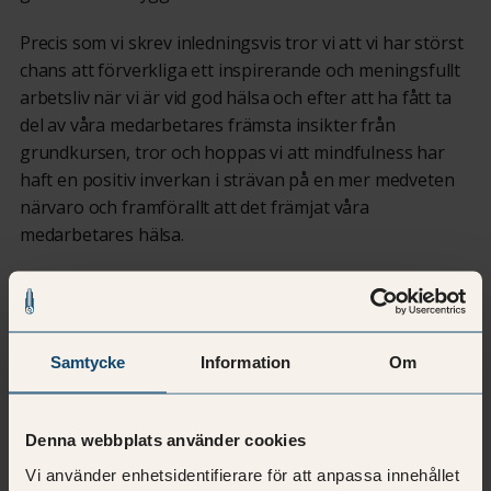
Precis som vi skrev inledningsvis tror vi att vi har störst
chans att förverkliga ett inspirerande och meningsfullt
arbetsliv när vi är vid god hälsa och efter att ha fått ta
del av våra medarbetares främsta insikter från
grundkursen, tror och hoppas vi att mindfulness har
haft en positiv inverkan i strävan på en mer medveten
närvaro och framförallt att det främjat våra
medarbetares hälsa.
Dela med andra
Samtycke
Information
Om
Denna webbplats använder cookies
Vi använder enhetsidentifierare för att anpassa innehållet