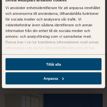
Denna webbplats använder cookies
Vi använder enhetsidentifierare för att anpassa innehållet
och annonserna till användarna, tillhandahålla funktioner
för sociala medier och analysera vår trafik. Vi
Lisa Vik
vidarebefordrar även sådana identifierare och annan
HR
information från din enhet till de sociala medier och
Mer om Lisa
annons- och analysföretag som vi samarbetar med.
Dessa kan i sin tur kombinera informationen med annan
information som du har tillhandahållit eller som de har
samlat in när du har använt deras tjänster.
Tillåt alla
Relaterad läsning
Anpassa
Se samtliga blogginlägg