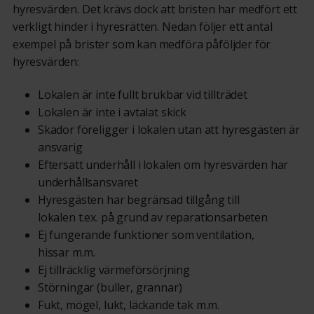
hyresvärden. Det krävs dock att
bristen har medfört ett
verkligt hinder i hyresrätten.
Nedan följer ett antal
exempel på brister som
kan medföra påföljder för
hyresvärden
:
Lokalen är inte fullt brukbar
vid tillträdet
Lokalen är inte i avtalat skick
Skador föreligger i lokalen utan att hyresgästen är
ansvarig
Eftersatt underhåll i lokalen om hyresvärden har
underhållsansvaret
Hyresgästen har begränsad tillgång till
lokalen
t.ex. på grund av
reparationsarbeten
Ej fungerande funktioner som ventilation,
hissar
m.m.
Ej tillräcklig värmeförsörjning
Störningar (buller, grannar)
Fukt, mögel, lukt, läckande tak
m.m.