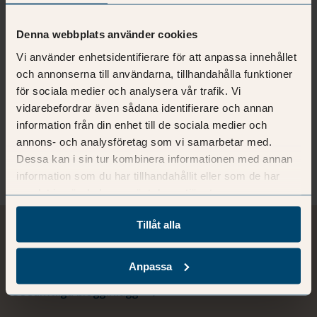
Denna webbplats använder cookies
Vi använder enhetsidentifierare för att anpassa innehållet
och annonserna till användarna, tillhandahålla funktioner
för sociala medier och analysera vår trafik. Vi
vidarebefordrar även sådana identifierare och annan
Johan Sjögren
information från din enhet till de sociala medier och
Jurist
annons- och analysföretag som vi samarbetar med.
Mer om Johan
Dessa kan i sin tur kombinera informationen med annan
information som du har tillhandahållit eller som de har
samlat in när du har använt deras tjänster.
Tillåt alla
Relaterad läsning
Anpassa
Se samtliga blogginlägg