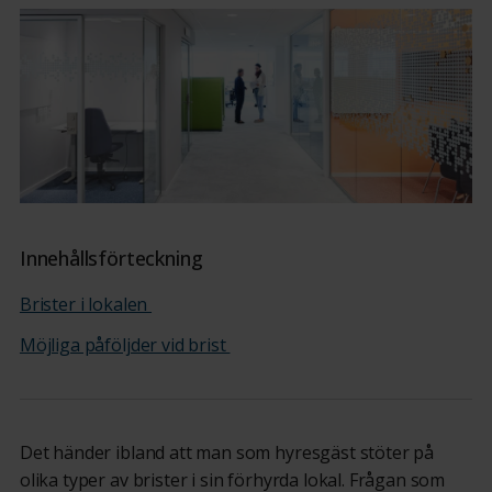
Innehållsförteckning
Brister i lokalen
Möjliga påföljder vid brist
Det
händer
ibland
att
man som hyresgäst stöter på
olika typer av
brister
i
sin förhyrda
lokal. F
rågan
som