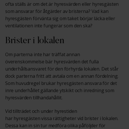
ofta ställs är
om det är
hyresvärden
eller hyresgästen
som ansvarar för åtgärder av
brister
na
? Vad kan
hyresgästen förvänta sig
om
taket börjar läcka eller
ventilationen inte fungerar som den ska?
Brister i lokalen
Om parterna inte har träffat annan
överenskommelse
bär hyresvärden det fulla
underhållsansvaret för den förhyrda lokalen. Det står
dock parterna fritt att avtala om en annan fördelning
.
So
m huvudregel brukar hyresgästen ansvara för det
inre underhållet
gällande
ytskikt och inredning som
hyresvärden tillhandahållit.
Vid tillträdet
och
under hyrestiden
har
hyresgäst
en
vissa rättigheter
vid
brist
er
i lokalen.
Dessa
kan in sin tur medföra olika påföljder
för